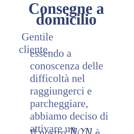
Consegne a
domicilio
Gentile
cliente,
essendo a
conoscenza delle
difficoltà nel
raggiungerci e
parcheggiare,
abbiamo deciso di
attivare un
NON
Il nostro
è